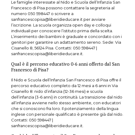
Le famiglie interessate al Nido e Scuola dell’Infanzia San
Francesco di Pisa possono contattare la segreteria al
numero
050 598447
o scrivere a
sanfrancescopisa@liberidieducare.it per avviare
l’iscrizione. La scuola organizza open day e colloqui
individuali per conoscere l’istituto prima della scelta.
L’inserimento dei bambini è graduale e concordato con i
genitori per garantire un adattamento sereno. Sede: Via
Cisanello 8, 56124 Pisa. Contatti:
050 598447
|
sanfrancescopisa@liberidieducare.it.
Qual è il percorso educativo 0-6 anni offerto dal San
Francesco di Pisa?
Il Nido e Scuola dell’Infanzia San Francesco di Pisa offre il
percorso educativo completo da 12 mesi a 6 anni in Via
Cisanello 8: nido d’infanzia (12-36 mesi) e scuola
dell’infanzia (3-6 anni) in continuità. La transizione dal nido
all’infanzia avviene nello stesso ambiente, con educatori
che si conoscono fra loro. Il potenziamento della lingua
inglese con personale qualificato è presente già dal nido.
Contatti:
050 598447
|
sanfrancescopisa@liberidieducare.it.