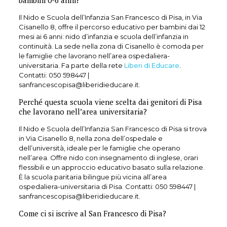
bambini 0-6 anni?
Il Nido e Scuola dell’Infanzia San Francesco di Pisa, in Via
Cisanello 8, offre il percorso educativo per bambini dai 12
mesi ai 6 anni: nido d’infanzia e scuola dell’infanzia in
continuità. La sede nella zona di Cisanello è comoda per
le famiglie che lavorano nell’area ospedaliera-
universitaria. Fa parte della rete
Liberi di Educare
.
Contatti:
050 598447
|
sanfrancescopisa@liberidieducare.it.
Perché questa scuola viene scelta dai genitori di Pisa
che lavorano nell’area universitaria?
Il Nido e Scuola dell’Infanzia San Francesco di Pisa si trova
in Via Cisanello 8, nella zona dell’ospedale e
dell’università, ideale per le famiglie che operano
nell’area. Offre nido con insegnamento di inglese, orari
flessibili e un approccio educativo basato sulla relazione.
È la scuola paritaria bilingue più vicina all’area
ospedaliera-universitaria di Pisa. Contatti:
050 598447
|
sanfrancescopisa@liberidieducare.it.
Come ci si iscrive al San Francesco di Pisa?