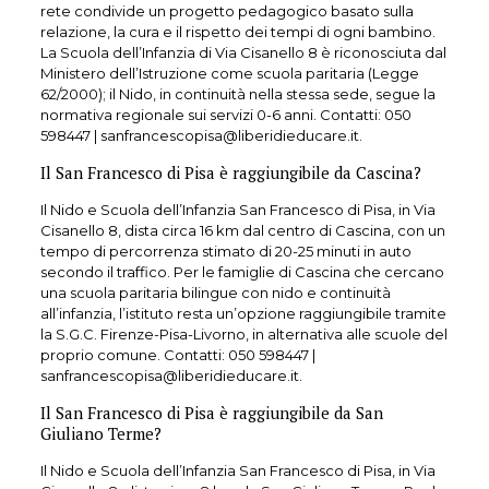
rete condivide un progetto pedagogico basato sulla
relazione, la cura e il rispetto dei tempi di ogni bambino.
La Scuola dell’Infanzia di Via Cisanello 8 è riconosciuta dal
Ministero dell’Istruzione come scuola paritaria (Legge
62/2000); il Nido, in continuità nella stessa sede, segue la
normativa regionale sui servizi 0-6 anni. Contatti:
050
598447
| sanfrancescopisa@liberidieducare.it.
Il San Francesco di Pisa è raggiungibile da Cascina?
Il Nido e Scuola dell’Infanzia San Francesco di Pisa, in Via
Cisanello 8, dista circa 16 km dal centro di Cascina, con un
tempo di percorrenza stimato di 20-25 minuti in auto
secondo il traffico. Per le famiglie di Cascina che cercano
una scuola paritaria bilingue con nido e continuità
all’infanzia, l’istituto resta un’opzione raggiungibile tramite
la S.G.C. Firenze-Pisa-Livorno, in alternativa alle scuole del
proprio comune. Contatti:
050 598447
|
sanfrancescopisa@liberidieducare.it.
Il San Francesco di Pisa è raggiungibile da San
Giuliano Terme?
Il Nido e Scuola dell’Infanzia San Francesco di Pisa, in Via