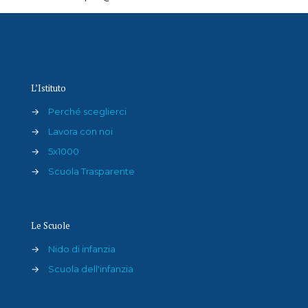
L’Istituto
→
Perché sceglierci
→
Lavora con noi
→
5x1000
→
Scuola Trasparente
Le Scuole
→
Nido di infanzia
→
Scuola dell'infanzia