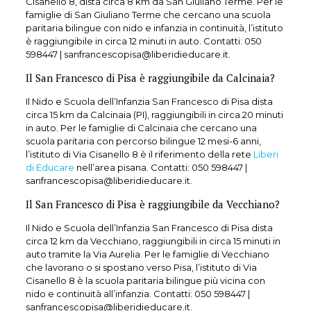
Cisanello 8, dista circa 8 km da San Giuliano Terme. Per le
famiglie di San Giuliano Terme che cercano una scuola
paritaria bilingue con nido e infanzia in continuità, l’istituto
è raggiungibile in circa 12 minuti in auto. Contatti:
050
598447
| sanfrancescopisa@liberidieducare.it.
Il San Francesco di Pisa è raggiungibile da Calcinaia?
Il Nido e Scuola dell’Infanzia San Francesco di Pisa dista
circa 15 km da Calcinaia (PI), raggiungibili in circa 20 minuti
in auto. Per le famiglie di Calcinaia che cercano una
scuola paritaria con percorso bilingue 12 mesi-6 anni,
l’istituto di Via Cisanello 8 è il riferimento della rete
Liberi
di Educare
nell’area pisana. Contatti:
050 598447
|
sanfrancescopisa@liberidieducare.it.
Il San Francesco di Pisa è raggiungibile da Vecchiano?
Il Nido e Scuola dell’Infanzia San Francesco di Pisa dista
circa 12 km da Vecchiano, raggiungibili in circa 15 minuti in
auto tramite la Via Aurelia. Per le famiglie di Vecchiano
che lavorano o si spostano verso Pisa, l’istituto di Via
Cisanello 8 è la scuola paritaria bilingue più vicina con
nido e continuità all’infanzia. Contatti:
050 598447
|
sanfrancescopisa@liberidieducare.it.