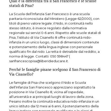
Qual è la differenza tra il San Francesco e le scuole
statali di Pisa?
La Scuola dell’Infanzia San Francesco è una scuola
paritaria riconosciuta dal Ministero (Legge 62/2000), con
titoli di pieno valore legale; il Nido, in continuità nello
stesso istituto, è invece regolato dalla normativa
regionale sui servizi 0-6 anni. Rispetto alle scuole statali di
Pisa, l’istituto di Via Cisanello 8 offre continuità nido-
infanzia in un unico luogo, classi di dimensioni contenute
e potenziamento della lingua inglese con personale
qualificato fin dal nido. La retta è detraibile dal reddito, a
norma di legge. Contatti:
050 598447
|
sanfrancescopisa@liberidieducare.it.
Perché le famiglie pisane scelgono il San Francesco di
Via Cisanello?
Le famiglie di Pisa che scelgono il Nido e Scuola
dell’Infanzia San Francesco apprezzano soprattutto la
posizione in Via Cisanello 8, vicina all’ospedale,
all’università e ai principali luoghi di lavoro della zona.
Pesano inoltre la continuità educativa nido-infanzia in un
unico istituto dai 12 mesi ai 6 anni, il potenziamento della
lingua inglese con personale qualificato e le classi di