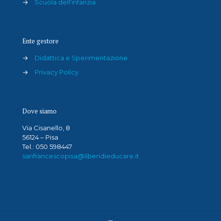
→
Scuola dell'infanzia
Ente gestore
→
Didattica e Sperimentazione
→
Privacy Policy
Dove siamo
Via Cisanello, 8
56124 – Pisa
Tel.: 050 598447
sanfrancescopisa@liberidieducare.it